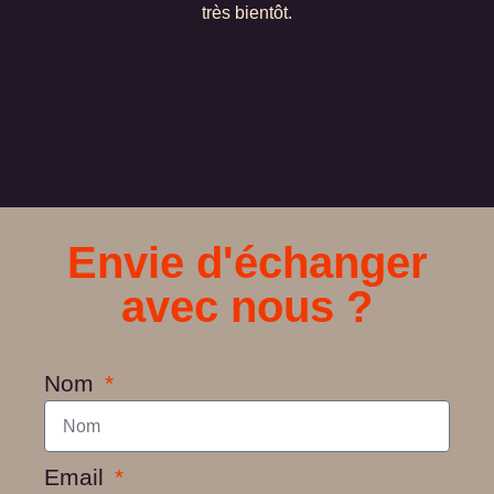
très bientôt.
[sibwp_form id=1]
Envie d'échanger
avec nous ?
Nom
Email