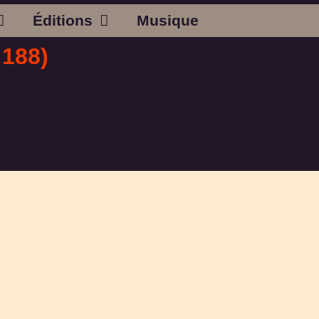
Éditions
Musique
188)
der, publiée par l’association Les palefreniers
aintenant travaillent à l’émergence de nouvelles