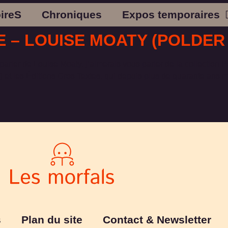
oireS
Chroniques
Expos temporaires
– LOUISE MOATY (POLDER 
ler de Louise Moaty, j’aimerais vous parler de la collection Pol
 et les Éditions Gros Textes, qui depuis plus de quarante ans m
s
Plan du site
Contact & Newsletter