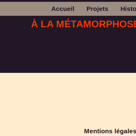
Accueil
Projets
Hist
À LA MÉTAMORPHOSE 
À la métamorphose Louise Moaty Avant de vous par
du rêve (qui publie également la revue Décharge)
voix poétiques. Quarante ans, le bel […]
Mentions légale